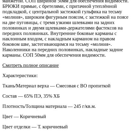
манжетой. СОП шириной 50мм для обеспечения видимости.
БРЮКИ прямые, с бретелями, с притачной утеплённой
подкладкой, с центральной застежкой гульфика на тесьму
«молния», широким фигурным поясом, с застежкой на поясе
на две пуговицы, с тремя узкими шлевками на задних
половинках и двумя щлевками-держателями фастексов на
передних половинках. Внутренние боковые карманы с
наклонным входом, с накладным карманом на правом
боковом шве, застегивающимся на тесьму «молния».
Наколенники на передних половинках, накладные задние
карманы. СОП 50мм для обеспечения видимости.
Смотреть полное описание
Характеристики:
Ткань/Материал верха — Смесовая с ВО пропиткой
Состав — 65% ПЭ, 35% ХБ
Плотность/Толщина материала — 245 г/кв.м.
Цвет — Коричневый
Цвет отделки — Т. коричневый