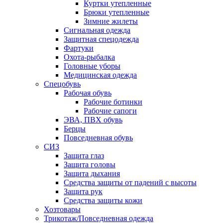
Куртки утепленные
Брюки утепленные
Зимние жилеты
Сигнальная одежда
Защитная спецодежда
Фартуки
Охота-рыбалка
Головные уборы
Медицинская одежда
Спецобувь
Рабочая обувь
Рабочие ботинки
Рабочие сапоги
ЭВА, ПВХ обувь
Берцы
Повседневная обувь
СИЗ
Защита глаз
Защита головы
Защита дыхания
Средства защиты от падений с высоты
Защита рук
Средства защиты кожи
Хозтовары
Трикотаж/Повседневная одежда