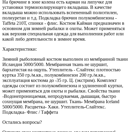
На брючине в зоне колена есть карман на липучке для
установки термоизолирующего вкладыша. В качестве
вкладыша можно использовать вспененный полиэтилен,
полиуретан и т.д. Подкладка брючин полукомбинезона -
Taffeta 210Т, спинки - флис. Костюм Кайман предназначен в
основном для зимней рыбалки и охоты. Может применяться
как верхняя специальная одежда для выполнения работ или
какой либо деятельности в зимнее время.
Характеристики:
Зимний рыболовный костюм выполнен из мембранной ткани
Исландия 5000/5000. Мембранная ткань не шуршит,
бархатистая на ощупь. Утеплитель - Слайтекс плотностью
куртка 350 гр./м.кв., полукомбинезон 200 гр./м.кв.,
эксплуатация костюма до -35 гр. Ц. (экстрим). Комплект
одежды состоит из полукомбинезона и удлиненной куртки,
может применяться для охоты и рыбалки. Свойства ткани
-Водонепроницаемая, непродуваемая, дышащая, быстро
сохнущая мембрана, не шуршит. Ткань- Мембрана Iceland
5000/5000. Расцветка- Хаки. Утеплитель-Слайтекс.
Подкладка- Флис / Таффета
Остались вопросы?