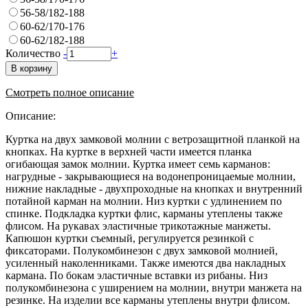
56-58/182-188
60-62/170-176
60-62/182-188
Количество
-
+
В корзину
Смотреть полное описание
Описание:
Куртка на двух замковой молнии с ветрозащитной планкой на
кнопках. На куртке в верхней части имеется планка
огибающая замок молнии. Куртка имеет семь карманов:
нагрудные - закрывающиеся на водонепроницаемые молнии,
нижние накладные - двухпроходные на кнопках и внутренний
потайной карман на молнии. Низ куртки с удлинением по
спинке. Подкладка куртки флис, карманы утеплены также
флисом. На рукавах эластичные трикотажные манжеты.
Капюшон куртки съемный, регулируется резинкой с
фиксаторами. Полукомбинезон с двух замковой молнией,
усиленный наколенниками. Также имеются два накладных
кармана. По бокам эластичные вставки из рибаны. Низ
полукомбинезона с уширением на молнии, внутри манжета на
резинке. На изделии все карманы утеплены внутри флисом.