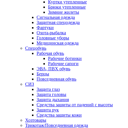
Куртки утепленные
Брюки утепленные
Зимние жилеты
Сигнальная одежда
Защитная спецодежда
Фартуки
Охота-рыбалка
Головные уборы
Медицинская одежда
Спецобувь
Рабочая обувь
Рабочие ботинки
Рабочие сапоги
ЭВА, ПВХ обувь
Берцы
Повседневная обувь
СИЗ
Защита глаз
Защита головы
Защита дыхания
Средства защиты от падений с высоты
Защита рук
Средства защиты кожи
Хозтовары
Трикотаж/Повседневная одежда