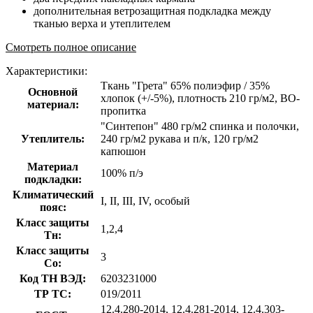
дополнительная ветрозащитная подкладка между
тканью верха и утеплителем
Смотреть полное описание
Характеристики:
Ткань "Грета" 65% полиэфир / 35%
Основной
хлопок (+/-5%), плотность 210 гр/м2, ВО-
материал:
пропитка
"Синтепон" 480 гр/м2 спинка и полочки,
Утеплитель:
240 гр/м2 рукава и п/к, 120 гр/м2
капюшон
Материал
100% п/э
подкладки:
Климатический
I, II, III, IV, особый
пояс:
Класс защиты
1,2,4
Тн:
Класс защиты
3
Со:
Код ТН ВЭД:
6203231000
ТР ТС:
019/2011
12.4.280-2014, 12.4.281-2014, 12.4.303-