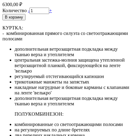
6300,00 ₽
Количество
-
+
В корзину
КУРТКА:
- комбинированная прямого силуэта со светоотражающими
полосами
дополнительная ветрозащитная подкладка между
тканью верха и утеплителем
центральная застежка-молния защищена утепленной
ветрозащитной планкой, фиксирующейся на ленте
'велькро
регулируемый отстегивающийся капюшон
трикотажные манжеты на запястьях
накладные нагрудные и боковые карманы с клапанами
на ленте 'велькро'
дополнительная ветрозащитная подкладка между
тканью верха и утеплителем
ПОЛУКОМБИНЕЗОН:
комбинированные со светоотражающими полосами
на регулируемых по длине бретелях
два передних накладных кармана