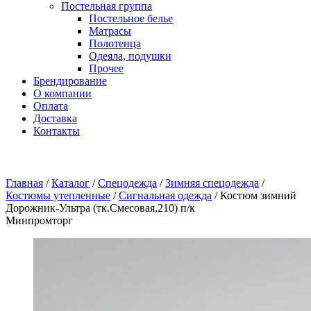
Постельная группа
Постельное белье
Матрасы
Полотенца
Одеяла, подушки
Прочее
Брендирование
О компании
Оплата
Доставка
Контакты
Главная
/
Каталог
/
Спецодежда
/
Зимняя спецодежда
/
Костюмы утепленные
/
Сигнальная одежда
/
Костюм зимний
Дорожник-Ультра (тк.Смесовая,210) п/к
Минпромторг