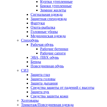
Куртки утепленные
Брюки утепленные
Зимние жилеты
Сигнальная одежда
Защитная спецодежда
Фартуки
Охота-рыбалка
Головные уборы
Медицинская одежда
Спецобувь
Рабочая обувь
Рабочие ботинки
Рабочие сапоги
ЭВА, ПВХ обувь
Берцы
Повседневная обувь
СИЗ
Защита глаз
Защита головы
Защита дыхания
Средства защиты от падений с высоты
Защита рук
Средства защиты кожи
Хозтовары
Трикотаж/Повседневная одежда