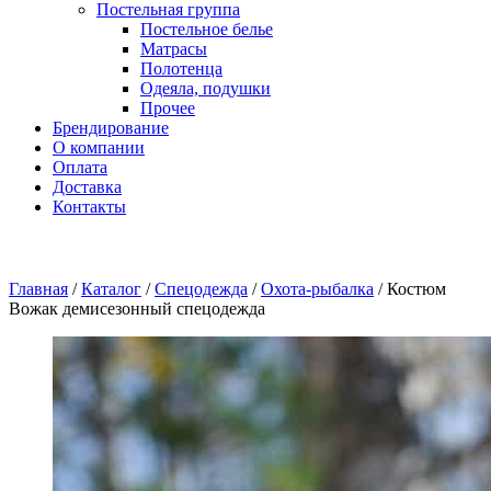
Постельная группа
Постельное белье
Матрасы
Полотенца
Одеяла, подушки
Прочее
Брендирование
О компании
Оплата
Доставка
Контакты
Главная
/
Каталог
/
Спецодежда
/
Охота-рыбалка
/
Костюм
Вожак демисезонный спецодежда