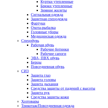
Куртки утепленные
Брюки утепленные
Зимние жилеты
Сигнальная одежда
Защитная спецодежда
Фартуки
Охота-рыбалка
Головные уборы
Медицинская одежда
Спецобувь
Рабочая обувь
Рабочие ботинки
Рабочие сапоги
ЭВА, ПВХ обувь
Берцы
Повседневная обувь
СИЗ
Защита глаз
Защита головы
Защита дыхания
Средства защиты от падений с высоты
Защита рук
Средства защиты кожи
Хозтовары
Трикотаж/Повседневная одежда