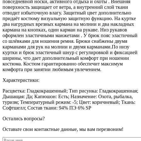
повседневной носки, активного отдыха и охоты . Внешняя
поверхность защищает от ветра, а внутренний слой ткани
отводит избыточную влагу. Защитный цвет дополнительно
придаёт костюму визуальную защитную функцию. На куртке
два нагрудных врезных кармана на молнии и два накладных
кармана на кнопках, один карман на рукаве. Низ рукавов
оформлен эластичными манжетами . У брюк пояс эластичный
со шлёвками для ношения ремня. Брюки снабжены двумя
карманами для рук на молнии и двумя карманами.По низу
куртки и брюк эластичный шнур с регулировкой и фиксацией
ширины, что дает дополнительный комфорт при ношении
костюма. Костюм гарантированно обеспечит максимум
комфорта при занятии любимым увлечением.
Характеристики:
Расцветка: Гладкокрашенный; Тип рисунка: Гладкокрашенная;
Дышащая: Да; Капюшон: Есть; Назначение: Охота, рыбалка,
туризм; Температурный режим: -5; Цвет: коричневый; Ткань:
Софтшелл; Состав ткани: 94% ПЭ 6% SP
Остались вопросы?
Оставьте свои контактные данные, мы вам перезвоним!