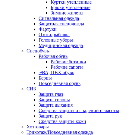
Куртки утепленные
Брюки утепленные
Зимние жилеты
Сигнальная одежда
Защитная спецодежда
Фартуки
Охота-рыбалка
Головные уборы
Медицинская одежда
Спецобувь
Рабочая обувь
Рабочие ботинки
Рабочие сапоги
ЭВА, ПВХ обувь
Берцы
Повседневная обувь
СИЗ
Защита глаз
Защита головы
Защита дыхания
Средства защиты от падений с высоты
Защита рук
Средства защиты кожи
Хозтовары
Трикотаж/Повседневная одежда