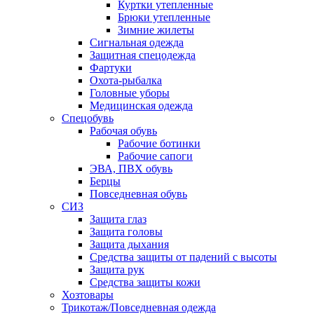
Куртки утепленные
Брюки утепленные
Зимние жилеты
Сигнальная одежда
Защитная спецодежда
Фартуки
Охота-рыбалка
Головные уборы
Медицинская одежда
Спецобувь
Рабочая обувь
Рабочие ботинки
Рабочие сапоги
ЭВА, ПВХ обувь
Берцы
Повседневная обувь
СИЗ
Защита глаз
Защита головы
Защита дыхания
Средства защиты от падений с высоты
Защита рук
Средства защиты кожи
Хозтовары
Трикотаж/Повседневная одежда