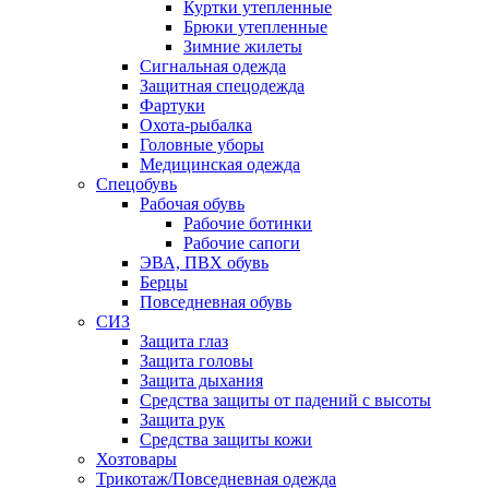
Куртки утепленные
Брюки утепленные
Зимние жилеты
Сигнальная одежда
Защитная спецодежда
Фартуки
Охота-рыбалка
Головные уборы
Медицинская одежда
Спецобувь
Рабочая обувь
Рабочие ботинки
Рабочие сапоги
ЭВА, ПВХ обувь
Берцы
Повседневная обувь
СИЗ
Защита глаз
Защита головы
Защита дыхания
Средства защиты от падений с высоты
Защита рук
Средства защиты кожи
Хозтовары
Трикотаж/Повседневная одежда