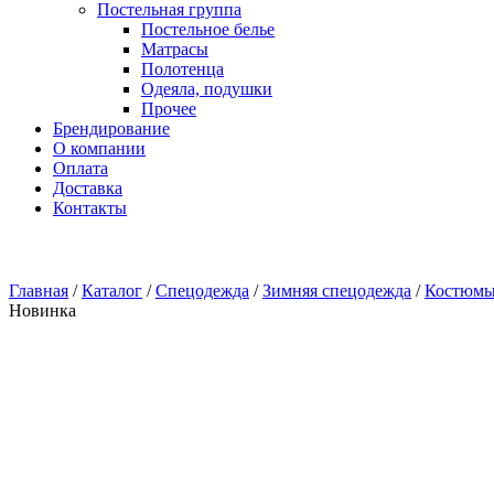
Постельная группа
Постельное белье
Матрасы
Полотенца
Одеяла, подушки
Прочее
Брендирование
О компании
Оплата
Доставка
Контакты
Главная
/
Каталог
/
Спецодежда
/
Зимняя спецодежда
/
Костюмы
Новинка