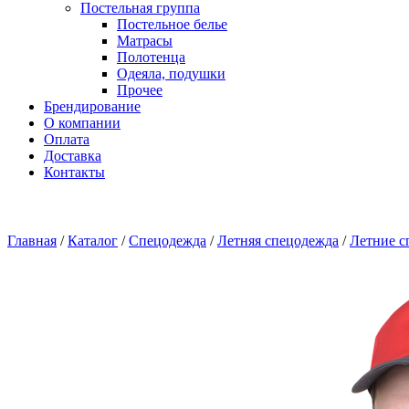
Постельная группа
Постельное белье
Матрасы
Полотенца
Одеяла, подушки
Прочее
Брендирование
О компании
Оплата
Доставка
Контакты
Главная
/
Каталог
/
Спецодежда
/
Летняя спецодежда
/
Летние с