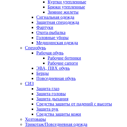
Куртки утепленные
Брюки утепленные
Зимние жилеты
Сигнальная одежда
Защитная спецодежда
Фартуки
Охота-рыбалка
Головные уборы
Медицинская одежда
Спецобувь
Рабочая обувь
Рабочие ботинки
Рабочие сапоги
ЭВА, ПВХ обувь
Берцы
Повседневная обувь
СИЗ
Защита глаз
Защита головы
Защита дыхания
Средства защиты от падений с высоты
Защита рук
Средства защиты кожи
Хозтовары
Трикотаж/Повседневная одежда