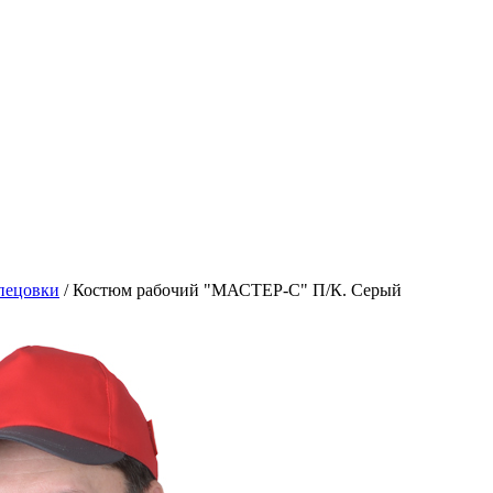
пецовки
/
Костюм рабочий "МАСТЕР-С" П/К. Серый