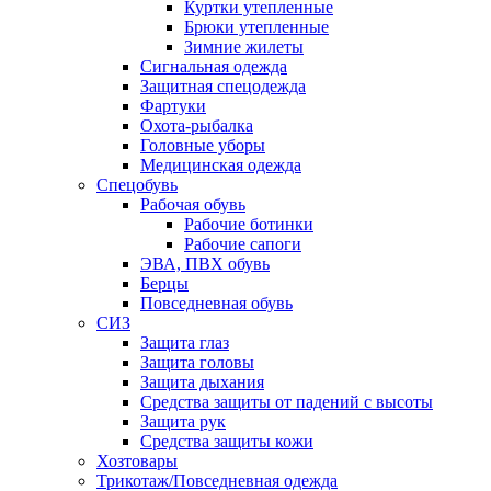
Куртки утепленные
Брюки утепленные
Зимние жилеты
Сигнальная одежда
Защитная спецодежда
Фартуки
Охота-рыбалка
Головные уборы
Медицинская одежда
Спецобувь
Рабочая обувь
Рабочие ботинки
Рабочие сапоги
ЭВА, ПВХ обувь
Берцы
Повседневная обувь
СИЗ
Защита глаз
Защита головы
Защита дыхания
Средства защиты от падений с высоты
Защита рук
Средства защиты кожи
Хозтовары
Трикотаж/Повседневная одежда