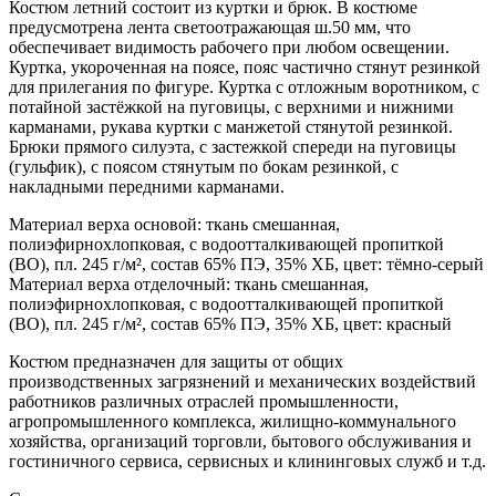
Костюм летний состоит из куртки и брюк. В костюме
предусмотрена лента светоотражающая ш.50 мм, что
обеспечивает видимость рабочего при любом освещении.
Куртка, укороченная на поясе, пояс частично стянут резинкой
для прилегания по фигуре. Куртка с отложным воротником, с
потайной застёжкой на пуговицы, с верхними и нижними
карманами, рукава куртки с манжетой стянутой резинкой.
Брюки прямого силуэта, с застежкой спереди на пуговицы
(гульфик), с поясом стянутым по бокам резинкой, с
накладными передними карманами.
Материал верха основой: ткань смешанная,
полиэфирнохлопковая, с водоотталкивающей пропиткой
(ВО), пл. 245 г/м², состав 65% ПЭ, 35% ХБ, цвет: тёмно-серый
Материал верха отделочный: ткань смешанная,
полиэфирнохлопковая, с водоотталкивающей пропиткой
(ВО), пл. 245 г/м², состав 65% ПЭ, 35% ХБ, цвет: красный
Костюм предназначен для защиты от общих
производственных загрязнений и механических воздействий
работников различных отраслей промышленности,
агропромышленного комплекса, жилищно-коммунального
хозяйства, организаций торговли, бытового обслуживания и
гостиничного сервиса, сервисных и клининговых служб и т.д.