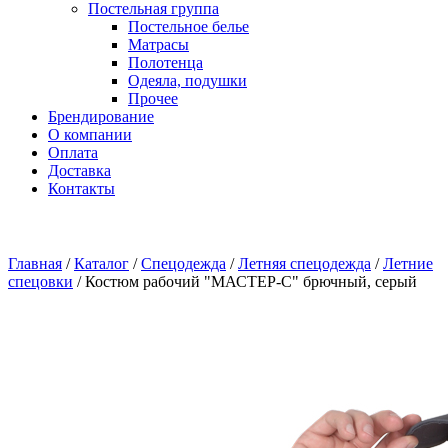
Постельная группа
Постельное белье
Матрасы
Полотенца
Одеяла, подушки
Прочее
Брендирование
О компании
Оплата
Доставка
Контакты
Главная
/
Каталог
/
Спецодежда
/
Летняя спецодежда
/
Летние
спецовки
/
Костюм рабочий "МАСТЕР-С" брючный, серый