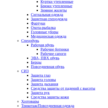
Куртки утепленные
Брюки утепленные
Зимние жилеты
Сигнальная одежда
Защитная спецодежда
Фартуки
Охота-рыбалка
Головные уборы
Медицинская одежда
Спецобувь
Рабочая обувь
Рабочие ботинки
Рабочие сапоги
ЭВА, ПВХ обувь
Берцы
Повседневная обувь
СИЗ
Защита глаз
Защита головы
Защита дыхания
Средства защиты от падений с высоты
Защита рук
Средства защиты кожи
Хозтовары
Трикотаж/Повседневная одежда