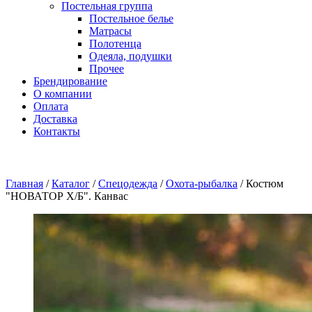
Постельная группа
Постельное белье
Матрасы
Полотенца
Одеяла, подушки
Прочее
Брендирование
О компании
Оплата
Доставка
Контакты
Главная
/
Каталог
/
Спецодежда
/
Охота-рыбалка
/
Костюм
"НОВАТОР Х/Б". Канвас