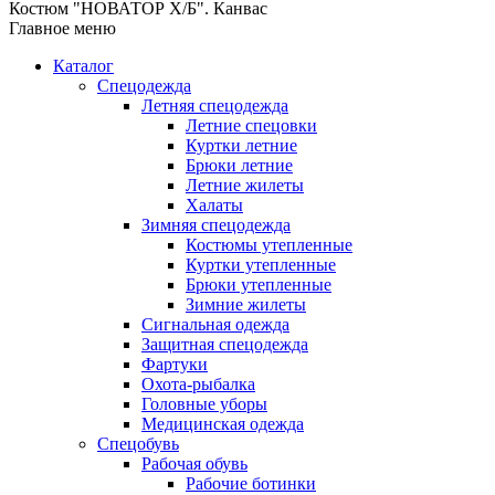
Костюм "НОВАТОР Х/Б". Канвас
Главное меню
Каталог
Спецодежда
Летняя спецодежда
Летние спецовки
Куртки летние
Брюки летние
Летние жилеты
Халаты
Зимняя спецодежда
Костюмы утепленные
Куртки утепленные
Брюки утепленные
Зимние жилеты
Сигнальная одежда
Защитная спецодежда
Фартуки
Охота-рыбалка
Головные уборы
Медицинская одежда
Спецобувь
Рабочая обувь
Рабочие ботинки