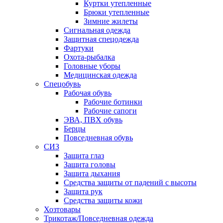
Куртки утепленные
Брюки утепленные
Зимние жилеты
Сигнальная одежда
Защитная спецодежда
Фартуки
Охота-рыбалка
Головные уборы
Медицинская одежда
Спецобувь
Рабочая обувь
Рабочие ботинки
Рабочие сапоги
ЭВА, ПВХ обувь
Берцы
Повседневная обувь
СИЗ
Защита глаз
Защита головы
Защита дыхания
Средства защиты от падений с высоты
Защита рук
Средства защиты кожи
Хозтовары
Трикотаж/Повседневная одежда