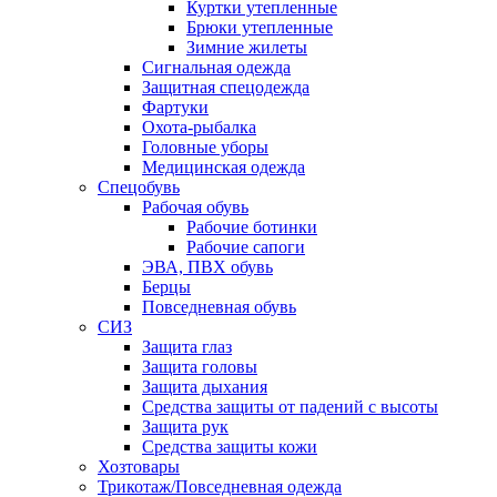
Куртки утепленные
Брюки утепленные
Зимние жилеты
Сигнальная одежда
Защитная спецодежда
Фартуки
Охота-рыбалка
Головные уборы
Медицинская одежда
Спецобувь
Рабочая обувь
Рабочие ботинки
Рабочие сапоги
ЭВА, ПВХ обувь
Берцы
Повседневная обувь
СИЗ
Защита глаз
Защита головы
Защита дыхания
Средства защиты от падений с высоты
Защита рук
Средства защиты кожи
Хозтовары
Трикотаж/Повседневная одежда