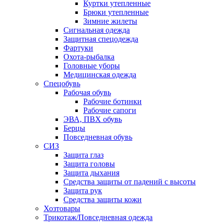
Куртки утепленные
Брюки утепленные
Зимние жилеты
Сигнальная одежда
Защитная спецодежда
Фартуки
Охота-рыбалка
Головные уборы
Медицинская одежда
Спецобувь
Рабочая обувь
Рабочие ботинки
Рабочие сапоги
ЭВА, ПВХ обувь
Берцы
Повседневная обувь
СИЗ
Защита глаз
Защита головы
Защита дыхания
Средства защиты от падений с высоты
Защита рук
Средства защиты кожи
Хозтовары
Трикотаж/Повседневная одежда