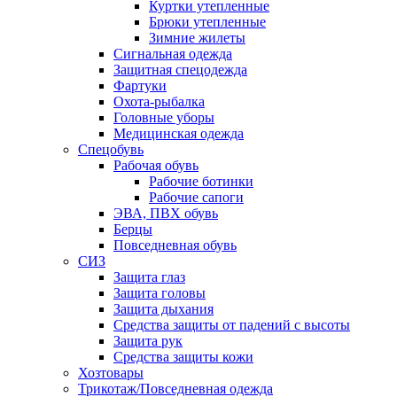
Куртки утепленные
Брюки утепленные
Зимние жилеты
Сигнальная одежда
Защитная спецодежда
Фартуки
Охота-рыбалка
Головные уборы
Медицинская одежда
Спецобувь
Рабочая обувь
Рабочие ботинки
Рабочие сапоги
ЭВА, ПВХ обувь
Берцы
Повседневная обувь
СИЗ
Защита глаз
Защита головы
Защита дыхания
Средства защиты от падений с высоты
Защита рук
Средства защиты кожи
Хозтовары
Трикотаж/Повседневная одежда