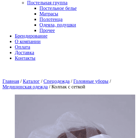
Постельная группа
Постельное белье
Матрасы
Полотенца
Одеяла, подушки
Прочее
Брендирование
О компании
Оплата
Доставка
Контакты
Главная
/
Каталог
/
Спецодежда
/
Головные уборы
/
Медицинская одежда
/
Колпак с сеткой