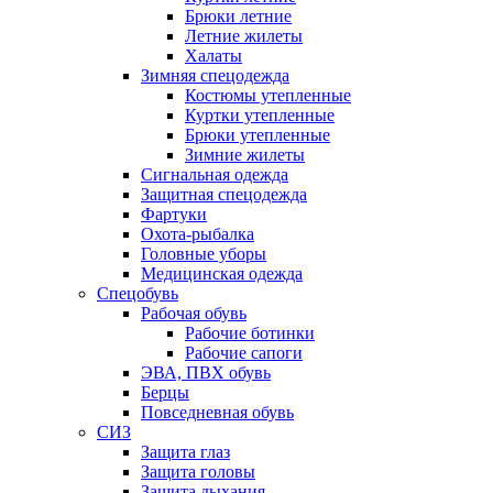
Брюки летние
Летние жилеты
Халаты
Зимняя спецодежда
Костюмы утепленные
Куртки утепленные
Брюки утепленные
Зимние жилеты
Сигнальная одежда
Защитная спецодежда
Фартуки
Охота-рыбалка
Головные уборы
Медицинская одежда
Спецобувь
Рабочая обувь
Рабочие ботинки
Рабочие сапоги
ЭВА, ПВХ обувь
Берцы
Повседневная обувь
СИЗ
Защита глаз
Защита головы
Защита дыхания