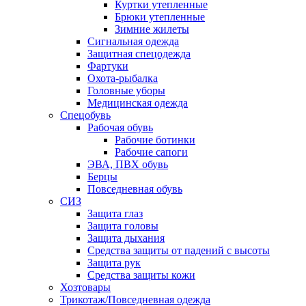
Куртки утепленные
Брюки утепленные
Зимние жилеты
Сигнальная одежда
Защитная спецодежда
Фартуки
Охота-рыбалка
Головные уборы
Медицинская одежда
Спецобувь
Рабочая обувь
Рабочие ботинки
Рабочие сапоги
ЭВА, ПВХ обувь
Берцы
Повседневная обувь
СИЗ
Защита глаз
Защита головы
Защита дыхания
Средства защиты от падений с высоты
Защита рук
Средства защиты кожи
Хозтовары
Трикотаж/Повседневная одежда