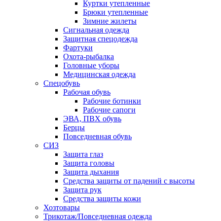
Куртки утепленные
Брюки утепленные
Зимние жилеты
Сигнальная одежда
Защитная спецодежда
Фартуки
Охота-рыбалка
Головные уборы
Медицинская одежда
Спецобувь
Рабочая обувь
Рабочие ботинки
Рабочие сапоги
ЭВА, ПВХ обувь
Берцы
Повседневная обувь
СИЗ
Защита глаз
Защита головы
Защита дыхания
Средства защиты от падений с высоты
Защита рук
Средства защиты кожи
Хозтовары
Трикотаж/Повседневная одежда