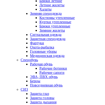
Брюки летние
Летние жилеты
Халаты
Зимняя спецодежда
Костюмы утепленные
Куртки утепленные
Брюки утепленные
Зимние жилеты
Сигнальная одежда
Защитная спецодежда
Фартуки
Охота-рыбалка
Головные уборы
Медицинская одежда
Спецобувь
Рабочая обувь
Рабочие ботинки
Рабочие сапоги
ЭВА, ПВХ обувь
Берцы
Повседневная обувь
СИЗ
Защита глаз
Защита головы
Защита дыхания