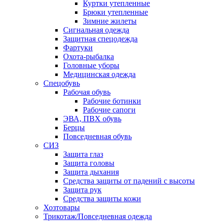
Куртки утепленные
Брюки утепленные
Зимние жилеты
Сигнальная одежда
Защитная спецодежда
Фартуки
Охота-рыбалка
Головные уборы
Медицинская одежда
Спецобувь
Рабочая обувь
Рабочие ботинки
Рабочие сапоги
ЭВА, ПВХ обувь
Берцы
Повседневная обувь
СИЗ
Защита глаз
Защита головы
Защита дыхания
Средства защиты от падений с высоты
Защита рук
Средства защиты кожи
Хозтовары
Трикотаж/Повседневная одежда