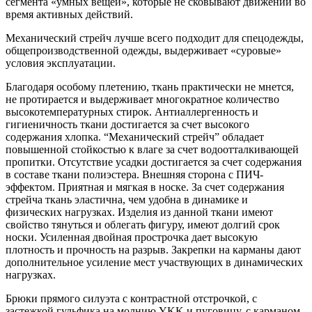
сегмента «умных вещей», которые не сковывают движений во
время активных действий.
Механический стрейч лучше всего подходит для спецодежды,
общепроизводственной одежды, выдерживает «суровые»
условия эксплуатации.
Благодаря особому плетению, ткань практически не мнется,
не протирается и выдерживает многократное количество
высокотемпературных стирок. Антиаллергенность и
гигиеничность ткани достигается за счет высокого
содержания хлопка. “Механический стрейч” обладает
повышенной стойкостью к влаге за счет водоотталкивающей
пропитки. Отсутствие усадки достигается за счет содержания
в составе ткани полиэстера. Внешняя сторона с ПИЧ-
эффектом. Приятная и мягкая в носке. За счет содержания
стрейча ткань эластична, чем удобна в динамике и
физических нагрузках. Изделия из данной ткани имеют
свойство тянуться и облегать фигуру, имеют долгий срок
носки. Усиленная двойная прострочка дает высокую
плотность и прочность на разрыв. Закрепки на карманы дают
дополнительное усиление мест участвующих в динамических
нагрузках.
Брюки прямого силуэта с контрастной отстрочкой, с
застежкой гульфика на молнию YKK и пуговицу, с карманом