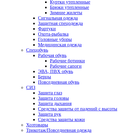
Куртки утепленные
Брюки утепленные
Зимние жилеты
Сигнальная одежда
Защитная спецодежда
Фартуки
Охота-рыбалка
Головные уборы
Медицинская одежда
Спецобувь
Рабочая обувь
Рабочие ботинки
Рабочие сапоги
ЭВА, ПВХ обувь
Берцы
Повседневная обувь
СИЗ
Защита глаз
Защита головы
Защита дыхания
Средства защиты от падений с высоты
Защита рук
Средства защиты кожи
Хозтовары
Трикотаж/Повседневная одежда