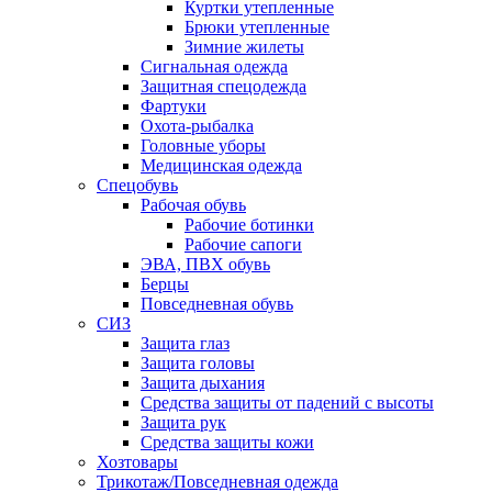
Куртки утепленные
Брюки утепленные
Зимние жилеты
Сигнальная одежда
Защитная спецодежда
Фартуки
Охота-рыбалка
Головные уборы
Медицинская одежда
Спецобувь
Рабочая обувь
Рабочие ботинки
Рабочие сапоги
ЭВА, ПВХ обувь
Берцы
Повседневная обувь
СИЗ
Защита глаз
Защита головы
Защита дыхания
Средства защиты от падений с высоты
Защита рук
Средства защиты кожи
Хозтовары
Трикотаж/Повседневная одежда