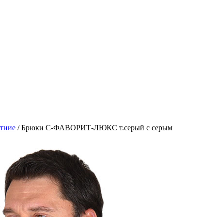
тние
/
Брюки С-ФАВОРИТ-ЛЮКС т.серый с серым