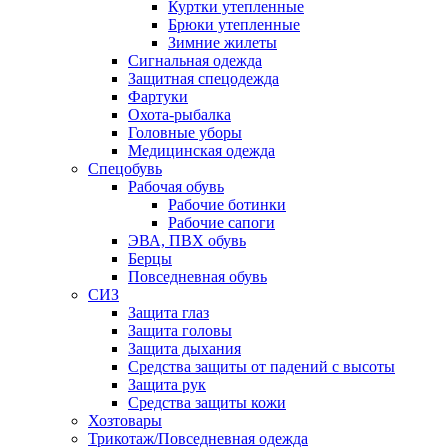
Куртки утепленные
Брюки утепленные
Зимние жилеты
Сигнальная одежда
Защитная спецодежда
Фартуки
Охота-рыбалка
Головные уборы
Медицинская одежда
Спецобувь
Рабочая обувь
Рабочие ботинки
Рабочие сапоги
ЭВА, ПВХ обувь
Берцы
Повседневная обувь
СИЗ
Защита глаз
Защита головы
Защита дыхания
Средства защиты от падений с высоты
Защита рук
Средства защиты кожи
Хозтовары
Трикотаж/Повседневная одежда