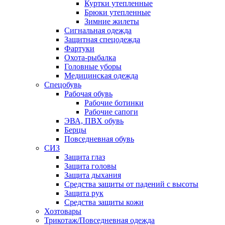
Куртки утепленные
Брюки утепленные
Зимние жилеты
Сигнальная одежда
Защитная спецодежда
Фартуки
Охота-рыбалка
Головные уборы
Медицинская одежда
Спецобувь
Рабочая обувь
Рабочие ботинки
Рабочие сапоги
ЭВА, ПВХ обувь
Берцы
Повседневная обувь
СИЗ
Защита глаз
Защита головы
Защита дыхания
Средства защиты от падений с высоты
Защита рук
Средства защиты кожи
Хозтовары
Трикотаж/Повседневная одежда