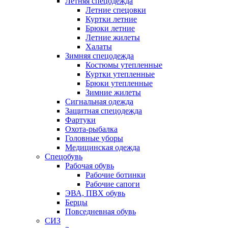
Летняя спецодежда
Летние спецовки
Куртки летние
Брюки летние
Летние жилеты
Халаты
Зимняя спецодежда
Костюмы утепленные
Куртки утепленные
Брюки утепленные
Зимние жилеты
Сигнальная одежда
Защитная спецодежда
Фартуки
Охота-рыбалка
Головные уборы
Медицинская одежда
Спецобувь
Рабочая обувь
Рабочие ботинки
Рабочие сапоги
ЭВА, ПВХ обувь
Берцы
Повседневная обувь
СИЗ