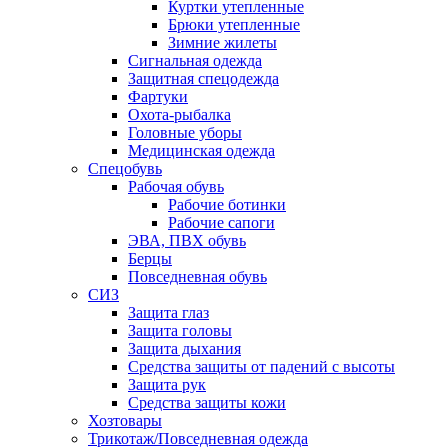
Куртки утепленные
Брюки утепленные
Зимние жилеты
Сигнальная одежда
Защитная спецодежда
Фартуки
Охота-рыбалка
Головные уборы
Медицинская одежда
Спецобувь
Рабочая обувь
Рабочие ботинки
Рабочие сапоги
ЭВА, ПВХ обувь
Берцы
Повседневная обувь
СИЗ
Защита глаз
Защита головы
Защита дыхания
Средства защиты от падений с высоты
Защита рук
Средства защиты кожи
Хозтовары
Трикотаж/Повседневная одежда