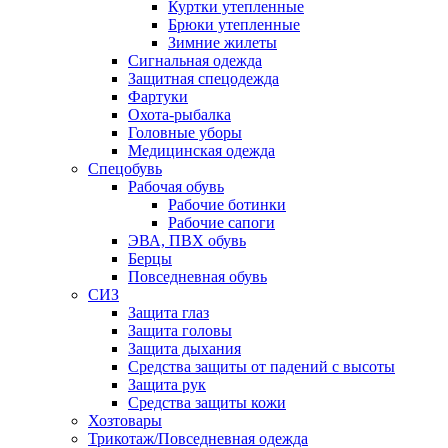
Куртки утепленные
Брюки утепленные
Зимние жилеты
Сигнальная одежда
Защитная спецодежда
Фартуки
Охота-рыбалка
Головные уборы
Медицинская одежда
Спецобувь
Рабочая обувь
Рабочие ботинки
Рабочие сапоги
ЭВА, ПВХ обувь
Берцы
Повседневная обувь
СИЗ
Защита глаз
Защита головы
Защита дыхания
Средства защиты от падений с высоты
Защита рук
Средства защиты кожи
Хозтовары
Трикотаж/Повседневная одежда