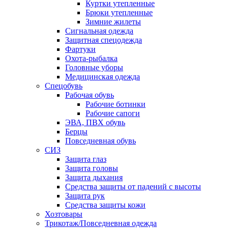
Куртки утепленные
Брюки утепленные
Зимние жилеты
Сигнальная одежда
Защитная спецодежда
Фартуки
Охота-рыбалка
Головные уборы
Медицинская одежда
Спецобувь
Рабочая обувь
Рабочие ботинки
Рабочие сапоги
ЭВА, ПВХ обувь
Берцы
Повседневная обувь
СИЗ
Защита глаз
Защита головы
Защита дыхания
Средства защиты от падений с высоты
Защита рук
Средства защиты кожи
Хозтовары
Трикотаж/Повседневная одежда