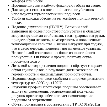
комфорт при носке.
Прочные шнурки надёжно фиксируют обувь на стопе.
Для защиты стопы в носочной части полуботинок
используется термопластичный подносок.
Удобная колодка обеспечивает комфорт при длительной
носке.
Подошва двухслойная (ПУ/ПУ). Верхний слой
выполнен из более пористого полиуретана и обладает
амортизирующими свойствами, гасит ударные нагрузки,
придает обуви легкость, комфортность и повышенные
теплозащитные свойства. Снижая нагрузку при ходьбе,
что в свою очередь, позволяет ногам меньше уставать.
Нижний слой изготовлен из более износостойкого
полиуретана. Он гибок и прочен, поэтому, обувь
прослужит долго.
Литьевой метод крепления подошвы образует с верхом
обуви единое целое, в результате достигается полная
герметичность и максимальная прочность обуви.
Подошва сохраняет свои свойства в широком диапазоне
температур от -30°С до +120°С.
Глубокий профиль протектора подошвы обеспечивает
защиту от скольжения, расположенный под углом
рисунок протектора обеспечивает самоочищение
подошвы от загрязнений.
Обувь произведена в соответствии с ТР ТС 019/2011и