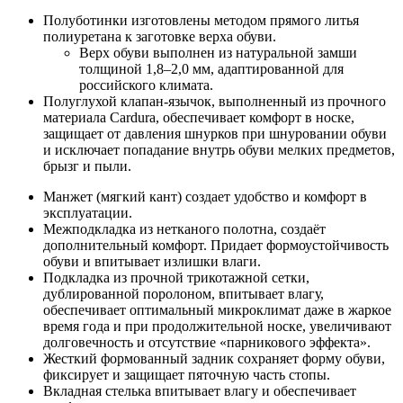
Полуботинки изготовлены методом прямого литья
полиуретана к заготовке верха обуви.
Верх обуви выполнен из натуральной замши
толщиной 1,8–2,0 мм, адаптированной для
российского климата.
Полуглухой клапан-язычок, выполненный из прочного
материала Cardura, обеспечивает комфорт в носке,
защищает от давления шнурков при шнуровании обуви
и исключает попадание внутрь обуви мелких предметов,
брызг и пыли.
Манжет (мягкий кант) создает удобство и комфорт в
эксплуатации.
Межподкладка из нетканого полотна, создаёт
дополнительный комфорт. Придает формоустойчивость
обуви и впитывает излишки влаги.
Подкладка из прочной трикотажной сетки,
дублированной поролоном, впитывает влагу,
обеспечивает оптимальный микроклимат даже в жаркое
время года и при продолжительной носке, увеличивают
долговечность и отсутствие «парникового эффекта».
Жесткий формованный задник сохраняет форму обуви,
фиксирует и защищает пяточную часть стопы.
Вкладная стелька впитывает влагу и обеспечивает