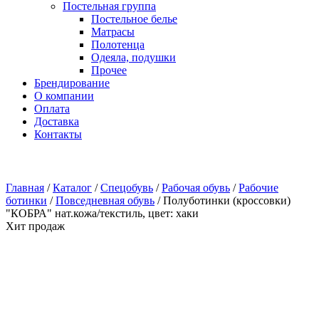
Постельная группа
Постельное белье
Матрасы
Полотенца
Одеяла, подушки
Прочее
Брендирование
О компании
Оплата
Доставка
Контакты
Главная
/
Каталог
/
Спецобувь
/
Рабочая обувь
/
Рабочие
ботинки
/
Повседневная обувь
/
Полуботинки (кроссовки)
"КОБРА" нат.кожа/текстиль, цвет: хаки
Хит продаж