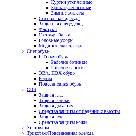
Куртки утепленные
Брюки утепленные
Зимние жилеты
Сигнальная одежда
Защитная спецодежда
Фартуки
Охота-рыбалка
Головные уборы
Медицинская одежда
Спецобувь
Рабочая обувь
Рабочие ботинки
Рабочие сапоги
ЭВА, ПВХ обувь
Берцы
Повседневная обувь
СИЗ
Защита глаз
Защита головы
Защита дыхания
Средства защиты от падений с высоты
Защита рук
Средства защиты кожи
Хозтовары
Трикотаж/Повседневная одежда