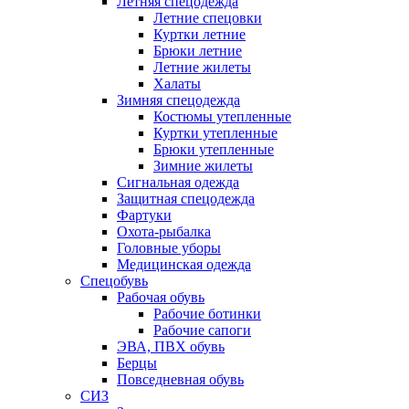
Летняя спецодежда
Летние спецовки
Куртки летние
Брюки летние
Летние жилеты
Халаты
Зимняя спецодежда
Костюмы утепленные
Куртки утепленные
Брюки утепленные
Зимние жилеты
Сигнальная одежда
Защитная спецодежда
Фартуки
Охота-рыбалка
Головные уборы
Медицинская одежда
Спецобувь
Рабочая обувь
Рабочие ботинки
Рабочие сапоги
ЭВА, ПВХ обувь
Берцы
Повседневная обувь
СИЗ