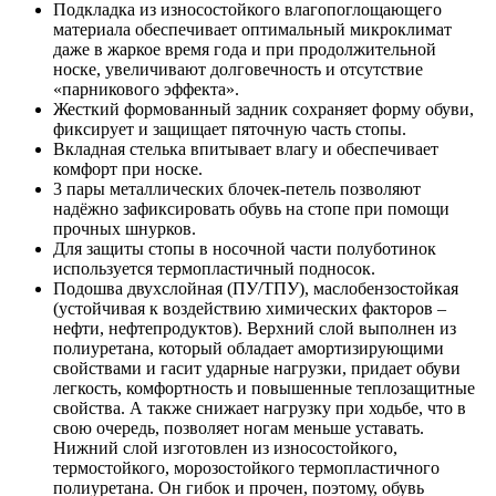
Подкладка из износостойкого влагопоглощающего
материала обеспечивает оптимальный микроклимат
даже в жаркое время года и при продолжительной
носке, увеличивают долговечность и отсутствие
«парникового эффекта».
Жесткий формованный задник сохраняет форму обуви,
фиксирует и защищает пяточную часть стопы.
Вкладная стелька впитывает влагу и обеспечивает
комфорт при носке.
3 пары металлических блочек-петель позволяют
надёжно зафиксировать обувь на стопе при помощи
прочных шнурков.
Для защиты стопы в носочной части полуботинок
используется термопластичный подносок.
Подошва двухслойная (ПУ/ТПУ), маслобензостойкая
(устойчивая к воздействию химических факторов –
нефти, нефтепродуктов). Верхний слой выполнен из
полиуретана, который обладает амортизирующими
свойствами и гасит ударные нагрузки, придает обуви
легкость, комфортность и повышенные теплозащитные
свойства. А также снижает нагрузку при ходьбе, что в
свою очередь, позволяет ногам меньше уставать.
Нижний слой изготовлен из износостойкого,
термостойкого, морозостойкого термопластичного
полиуретана. Он гибок и прочен, поэтому, обувь