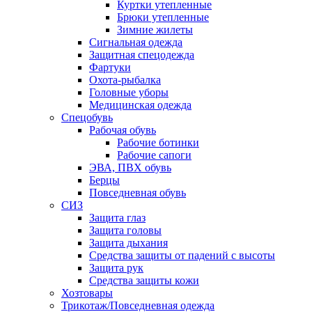
Куртки утепленные
Брюки утепленные
Зимние жилеты
Сигнальная одежда
Защитная спецодежда
Фартуки
Охота-рыбалка
Головные уборы
Медицинская одежда
Спецобувь
Рабочая обувь
Рабочие ботинки
Рабочие сапоги
ЭВА, ПВХ обувь
Берцы
Повседневная обувь
СИЗ
Защита глаз
Защита головы
Защита дыхания
Средства защиты от падений с высоты
Защита рук
Средства защиты кожи
Хозтовары
Трикотаж/Повседневная одежда