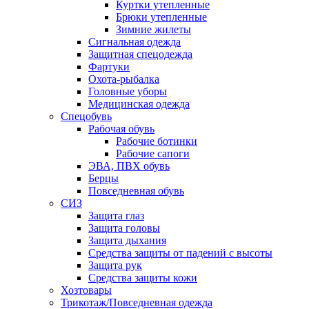
Куртки утепленные
Брюки утепленные
Зимние жилеты
Сигнальная одежда
Защитная спецодежда
Фартуки
Охота-рыбалка
Головные уборы
Медицинская одежда
Спецобувь
Рабочая обувь
Рабочие ботинки
Рабочие сапоги
ЭВА, ПВХ обувь
Берцы
Повседневная обувь
СИЗ
Защита глаз
Защита головы
Защита дыхания
Средства защиты от падений с высоты
Защита рук
Средства защиты кожи
Хозтовары
Трикотаж/Повседневная одежда