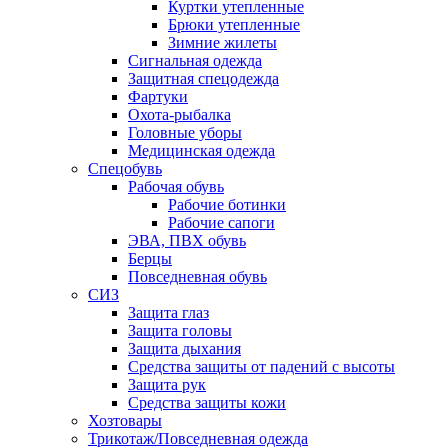
Куртки утепленные
Брюки утепленные
Зимние жилеты
Сигнальная одежда
Защитная спецодежда
Фартуки
Охота-рыбалка
Головные уборы
Медицинская одежда
Спецобувь
Рабочая обувь
Рабочие ботинки
Рабочие сапоги
ЭВА, ПВХ обувь
Берцы
Повседневная обувь
СИЗ
Защита глаз
Защита головы
Защита дыхания
Средства защиты от падений с высоты
Защита рук
Средства защиты кожи
Хозтовары
Трикотаж/Повседневная одежда