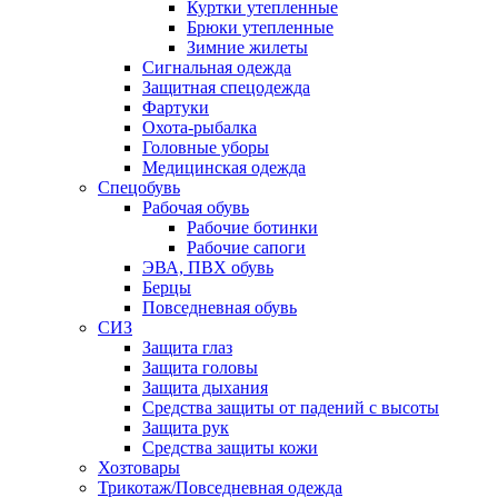
Куртки утепленные
Брюки утепленные
Зимние жилеты
Сигнальная одежда
Защитная спецодежда
Фартуки
Охота-рыбалка
Головные уборы
Медицинская одежда
Спецобувь
Рабочая обувь
Рабочие ботинки
Рабочие сапоги
ЭВА, ПВХ обувь
Берцы
Повседневная обувь
СИЗ
Защита глаз
Защита головы
Защита дыхания
Средства защиты от падений с высоты
Защита рук
Средства защиты кожи
Хозтовары
Трикотаж/Повседневная одежда