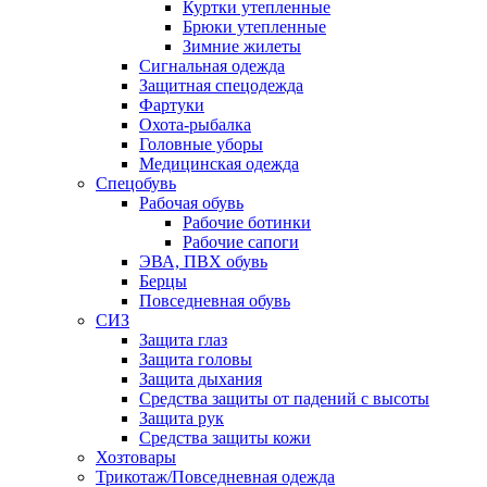
Куртки утепленные
Брюки утепленные
Зимние жилеты
Сигнальная одежда
Защитная спецодежда
Фартуки
Охота-рыбалка
Головные уборы
Медицинская одежда
Спецобувь
Рабочая обувь
Рабочие ботинки
Рабочие сапоги
ЭВА, ПВХ обувь
Берцы
Повседневная обувь
СИЗ
Защита глаз
Защита головы
Защита дыхания
Средства защиты от падений с высоты
Защита рук
Средства защиты кожи
Хозтовары
Трикотаж/Повседневная одежда