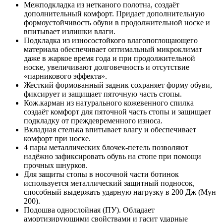
Межподкладка из нетканого полотна, создаёт
дополнительный комфорт. Придает дополнительную
формоустойчивость обуви в продолжительной носке и
впитывает излишки влаги.
Подкладка из износостойкого влагопоглощающего
материала обеспечивает оптимальный микроклимат
даже в жаркое время года и при продолжительной
носке, увеличивают долговечность и отсутствие
«парникового эффекта».
Жесткий формованный задник сохраняет форму обуви,
фиксирует и защищает пяточную часть стопы.
Кож.карман из натурального кожевенного спилка
создаёт комфорт для пяточной часть стопы и защищает
подкладку от преждевременного износа.
Вкладная стелька впитывает влагу и обеспечивает
комфорт при носке.
4 пары металлических блочек-петель позволяют
надёжно зафиксировать обувь на стопе при помощи
прочных шнурков.
Для защиты стопы в носочной части ботинок
используется металлический защитный подносок,
способный выдержать ударную нагрузку в 200 Дж (Мун
200).
Подошва однослойная (ПУ). Обладает
амортизирующими свойствами и гасит ударные