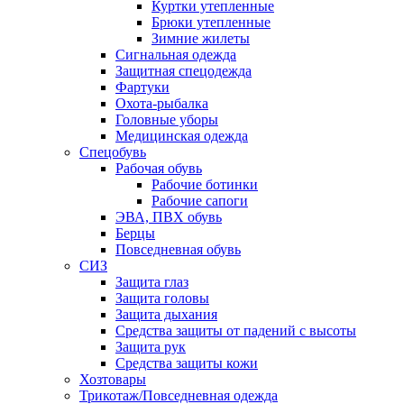
Куртки утепленные
Брюки утепленные
Зимние жилеты
Сигнальная одежда
Защитная спецодежда
Фартуки
Охота-рыбалка
Головные уборы
Медицинская одежда
Спецобувь
Рабочая обувь
Рабочие ботинки
Рабочие сапоги
ЭВА, ПВХ обувь
Берцы
Повседневная обувь
СИЗ
Защита глаз
Защита головы
Защита дыхания
Средства защиты от падений с высоты
Защита рук
Средства защиты кожи
Хозтовары
Трикотаж/Повседневная одежда