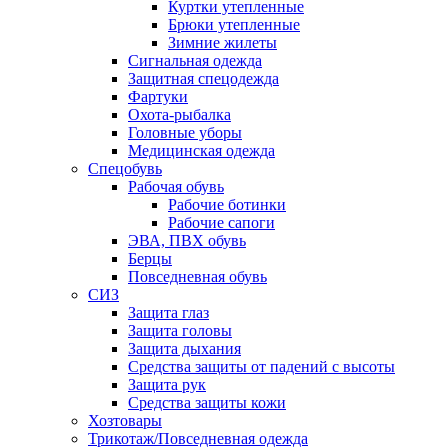
Куртки утепленные
Брюки утепленные
Зимние жилеты
Сигнальная одежда
Защитная спецодежда
Фартуки
Охота-рыбалка
Головные уборы
Медицинская одежда
Спецобувь
Рабочая обувь
Рабочие ботинки
Рабочие сапоги
ЭВА, ПВХ обувь
Берцы
Повседневная обувь
СИЗ
Защита глаз
Защита головы
Защита дыхания
Средства защиты от падений с высоты
Защита рук
Средства защиты кожи
Хозтовары
Трикотаж/Повседневная одежда