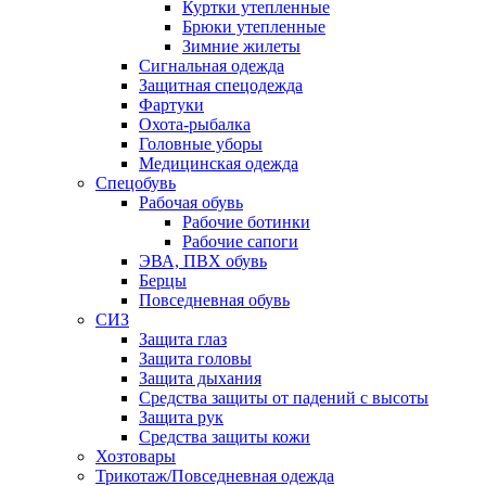
Куртки утепленные
Брюки утепленные
Зимние жилеты
Сигнальная одежда
Защитная спецодежда
Фартуки
Охота-рыбалка
Головные уборы
Медицинская одежда
Спецобувь
Рабочая обувь
Рабочие ботинки
Рабочие сапоги
ЭВА, ПВХ обувь
Берцы
Повседневная обувь
СИЗ
Защита глаз
Защита головы
Защита дыхания
Средства защиты от падений с высоты
Защита рук
Средства защиты кожи
Хозтовары
Трикотаж/Повседневная одежда