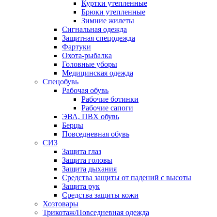
Куртки утепленные
Брюки утепленные
Зимние жилеты
Сигнальная одежда
Защитная спецодежда
Фартуки
Охота-рыбалка
Головные уборы
Медицинская одежда
Спецобувь
Рабочая обувь
Рабочие ботинки
Рабочие сапоги
ЭВА, ПВХ обувь
Берцы
Повседневная обувь
СИЗ
Защита глаз
Защита головы
Защита дыхания
Средства защиты от падений с высоты
Защита рук
Средства защиты кожи
Хозтовары
Трикотаж/Повседневная одежда