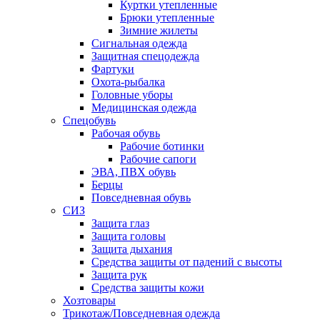
Куртки утепленные
Брюки утепленные
Зимние жилеты
Сигнальная одежда
Защитная спецодежда
Фартуки
Охота-рыбалка
Головные уборы
Медицинская одежда
Спецобувь
Рабочая обувь
Рабочие ботинки
Рабочие сапоги
ЭВА, ПВХ обувь
Берцы
Повседневная обувь
СИЗ
Защита глаз
Защита головы
Защита дыхания
Средства защиты от падений с высоты
Защита рук
Средства защиты кожи
Хозтовары
Трикотаж/Повседневная одежда