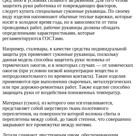
сред либо в условиях сильного загрязнения. Для того чтобы
защитить руки работника от повреждающих факторов,
следует купить специальные суконные рукавицы. По своему
виду изделия напоминают обычные теплые варежки, которые
носят в холодное время года, но в зависимости от типа
проводимых работ, рабочие рукавицы должны обладать
определенными характеристиками, которые
регламентируются ГОСТами.
Например, сталевары, в качестве средства индивидуальной
защиты рук применяют суконные рукавицы, поскольку
данная модель способна защитить руки человека от
термических ожогов, и в некоторых случаях — от химических
ожогов (при условии низкой концентрации вещества и
непродолжительного по времени контакта). Такие изделия
применяются при выполнении сварочных, металлургических
или при дорожно-ремонтных работ. Также изделие способно
защищать руки от воздействия пониженных температур.
Материал (сукно), из которого они изготавливаются,
представляет собой шерстяную ткань полотняного
переплетения, на поверхности которой волокна сбиты и
переплетены между собой, до такой степени, что совершенно
закрывают все промежутки между нитями.
Детали сшивают двустрочным швом, обеспечивающим