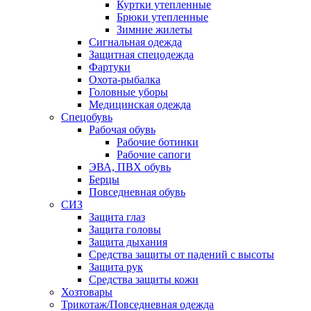
Куртки утепленные
Брюки утепленные
Зимние жилеты
Сигнальная одежда
Защитная спецодежда
Фартуки
Охота-рыбалка
Головные уборы
Медицинская одежда
Спецобувь
Рабочая обувь
Рабочие ботинки
Рабочие сапоги
ЭВА, ПВХ обувь
Берцы
Повседневная обувь
СИЗ
Защита глаз
Защита головы
Защита дыхания
Средства защиты от падений с высоты
Защита рук
Средства защиты кожи
Хозтовары
Трикотаж/Повседневная одежда