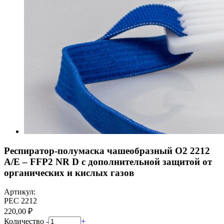
Респиратор-полумаска чашеобразный О2 2212
A/E – FFP2 NR D с дополнительной защитой от
органических и кислых газов
Артикул:
РЕС 2212
220,00 ₽
Количество
-
+