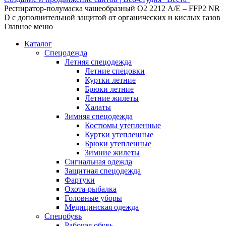
Респиратор-полумаска чашеобразный О2 2212 A/E – FFP2 NR
D с дополнительной защитой от органических и кислых газов
Главное меню
Каталог
Спецодежда
Летняя спецодежда
Летние спецовки
Куртки летние
Брюки летние
Летние жилеты
Халаты
Зимняя спецодежда
Костюмы утепленные
Куртки утепленные
Брюки утепленные
Зимние жилеты
Сигнальная одежда
Защитная спецодежда
Фартуки
Охота-рыбалка
Головные уборы
Медицинская одежда
Спецобувь
Рабочая обувь