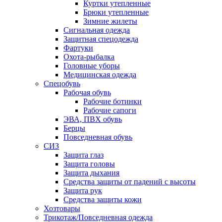
Куртки утепленные
Брюки утепленные
Зимние жилеты
Сигнальная одежда
Защитная спецодежда
Фартуки
Охота-рыбалка
Головные уборы
Медицинская одежда
Спецобувь
Рабочая обувь
Рабочие ботинки
Рабочие сапоги
ЭВА, ПВХ обувь
Берцы
Повседневная обувь
СИЗ
Защита глаз
Защита головы
Защита дыхания
Средства защиты от падений с высоты
Защита рук
Средства защиты кожи
Хозтовары
Трикотаж/Повседневная одежда