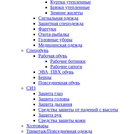
Куртки утепленные
Брюки утепленные
Зимние жилеты
Сигнальная одежда
Защитная спецодежда
Фартуки
Охота-рыбалка
Головные уборы
Медицинская одежда
Спецобувь
Рабочая обувь
Рабочие ботинки
Рабочие сапоги
ЭВА, ПВХ обувь
Берцы
Повседневная обувь
СИЗ
Защита глаз
Защита головы
Защита дыхания
Средства защиты от падений с высоты
Защита рук
Средства защиты кожи
Хозтовары
Трикотаж/Повседневная одежда