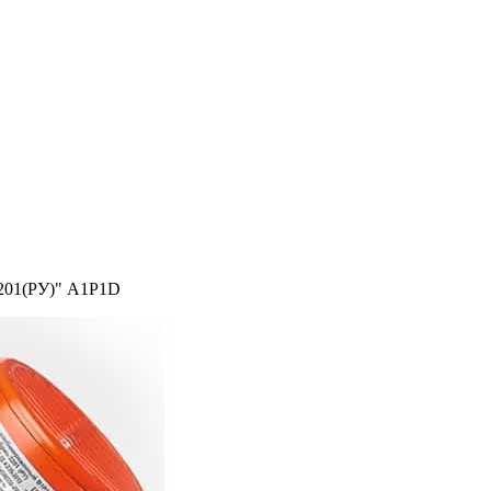
3201(РУ)" А1Р1D