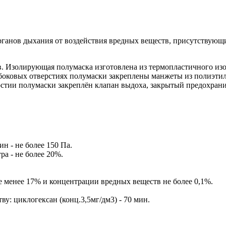
анов дыхания от воздействия вредных веществ, присутствующих 
в. Изолирующая полумаска изготовлена из термопластичного из
оковых отверстиях полумаски закреплены манжеты из полиэтиле
стии полумаски закреплён клапан выдоха, закрытый предохран
н - не более 150 Па.
а - не более 20%.
 менее 17% и концентрации вредных веществ не более 0,1%.
у: циклогексан (конц.3,5мг/дм3) - 70 мин.