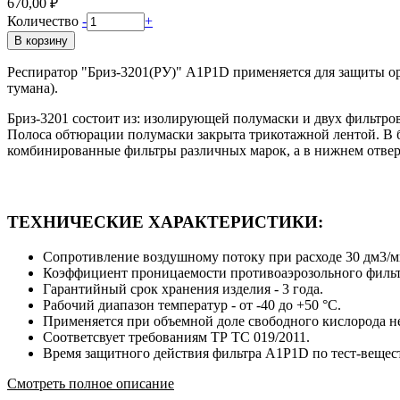
670,00 ₽
Количество
-
+
В корзину
Респиратор "Бриз-3201(РУ)" А1Р1D применяется для защиты орг
тумана).
Бриз-3201 состоит из: изолирующей полумаски и двух фильтро
Полоса обтюрации полумаски закрыта трикотажной лентой. В б
комбинированные фильтры различных марок, а в нижнем отвер
ТЕХНИЧЕСКИЕ ХАРАКТЕРИСТИКИ:
Сопротивление воздушному потоку при расходе 30 дм3/ми
Коэффициент проницаемости противоаэрозольного фильтр
Гарантийный срок хранения изделия - 3 года.
Рабочий диапазон температур - от -40 до +50 °С.
Применяется при объемной доле свободного кислорода не
Соответсвует требованиям ТР ТС 019/2011.
Время защитного действия фильтра А1Р1D по тест-веществ
Смотреть полное описание