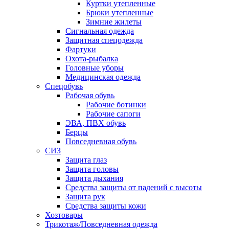
Куртки утепленные
Брюки утепленные
Зимние жилеты
Сигнальная одежда
Защитная спецодежда
Фартуки
Охота-рыбалка
Головные уборы
Медицинская одежда
Спецобувь
Рабочая обувь
Рабочие ботинки
Рабочие сапоги
ЭВА, ПВХ обувь
Берцы
Повседневная обувь
СИЗ
Защита глаз
Защита головы
Защита дыхания
Средства защиты от падений с высоты
Защита рук
Средства защиты кожи
Хозтовары
Трикотаж/Повседневная одежда