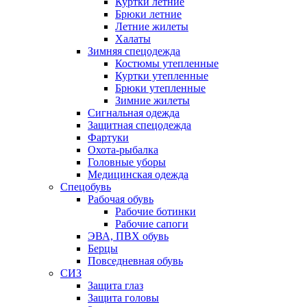
Куртки летние
Брюки летние
Летние жилеты
Халаты
Зимняя спецодежда
Костюмы утепленные
Куртки утепленные
Брюки утепленные
Зимние жилеты
Сигнальная одежда
Защитная спецодежда
Фартуки
Охота-рыбалка
Головные уборы
Медицинская одежда
Спецобувь
Рабочая обувь
Рабочие ботинки
Рабочие сапоги
ЭВА, ПВХ обувь
Берцы
Повседневная обувь
СИЗ
Защита глаз
Защита головы