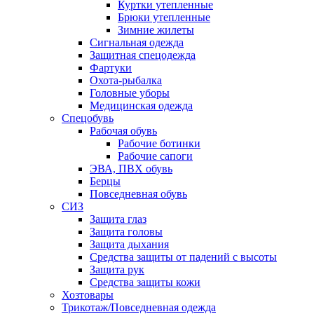
Куртки утепленные
Брюки утепленные
Зимние жилеты
Сигнальная одежда
Защитная спецодежда
Фартуки
Охота-рыбалка
Головные уборы
Медицинская одежда
Спецобувь
Рабочая обувь
Рабочие ботинки
Рабочие сапоги
ЭВА, ПВХ обувь
Берцы
Повседневная обувь
СИЗ
Защита глаз
Защита головы
Защита дыхания
Средства защиты от падений с высоты
Защита рук
Средства защиты кожи
Хозтовары
Трикотаж/Повседневная одежда