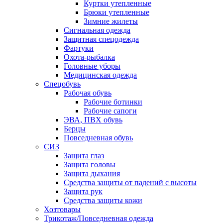
Куртки утепленные
Брюки утепленные
Зимние жилеты
Сигнальная одежда
Защитная спецодежда
Фартуки
Охота-рыбалка
Головные уборы
Медицинская одежда
Спецобувь
Рабочая обувь
Рабочие ботинки
Рабочие сапоги
ЭВА, ПВХ обувь
Берцы
Повседневная обувь
СИЗ
Защита глаз
Защита головы
Защита дыхания
Средства защиты от падений с высоты
Защита рук
Средства защиты кожи
Хозтовары
Трикотаж/Повседневная одежда