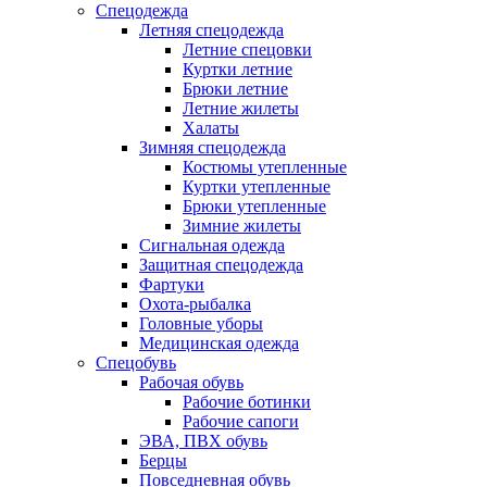
Спецодежда
Летняя спецодежда
Летние спецовки
Куртки летние
Брюки летние
Летние жилеты
Халаты
Зимняя спецодежда
Костюмы утепленные
Куртки утепленные
Брюки утепленные
Зимние жилеты
Сигнальная одежда
Защитная спецодежда
Фартуки
Охота-рыбалка
Головные уборы
Медицинская одежда
Спецобувь
Рабочая обувь
Рабочие ботинки
Рабочие сапоги
ЭВА, ПВХ обувь
Берцы
Повседневная обувь