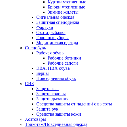
Куртки утепленные
Брюки утепленные
Зимние жилеты
Сигнальная одежда
Защитная спецодежда
Фартуки
Охота-рыбалка
Головные уборы
Медицинская одежда
Спецобувь
Рабочая обувь
Рабочие ботинки
Рабочие сапоги
ЭВА, ПВХ обувь
Берцы
Повседневная обувь
СИЗ
Защита глаз
Защита головы
Защита дыхания
Средства защиты от падений с высоты
Защита рук
Средства защиты кожи
Хозтовары
Трикотаж/Повседневная одежда