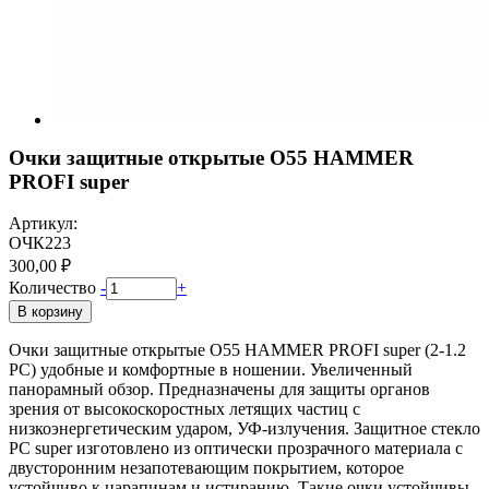
Очки защитные открытые О55 HAMMER
PROFI super
Артикул:
ОЧК223
300,00 ₽
Количество
-
+
В корзину
Очки защитные открытые О55 HAMMER PROFI super (2-1.2
PC) удобные и комфортные в ношении. Увеличенный
панорамный обзор. Предназначены для защиты органов
зрения от высокоскоростных летящих частиц с
низкоэнергетическим ударом, УФ-излучения. Защитное стекло
РС super изготовлено из оптически прозрачного материала с
двусторонним незапотевающим покрытием, которое
устойчиво к царапинам и истиранию. Такие очки устойчивы