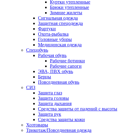
Куртки утепленные
Брюки утепленные
Зимние жилеты
Сигнальная одежда
Защитная спецодежда
Фартуки
Охота-рыбалка
Головные уборы
Медицинская одежда
Спецобувь
Рабочая обувь
Рабочие ботинки
Рабочие сапоги
ЭВА, ПВХ обувь
Берцы
Повседневная обувь
СИЗ
Защита глаз
Защита головы
Защита дыхания
Средства защиты от падений с высоты
Защита рук
Средства защиты кожи
Хозтовары
Трикотаж/Повседневная одежда