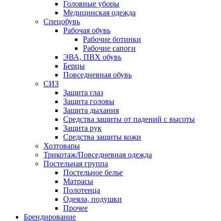
Головные уборы
Медицинская одежда
Спецобувь
Рабочая обувь
Рабочие ботинки
Рабочие сапоги
ЭВА, ПВХ обувь
Берцы
Повседневная обувь
СИЗ
Защита глаз
Защита головы
Защита дыхания
Средства защиты от падений с высоты
Защита рук
Средства защиты кожи
Хозтовары
Трикотаж/Повседневная одежда
Постельная группа
Постельное белье
Матрасы
Полотенца
Одеяла, подушки
Прочее
Брендирование