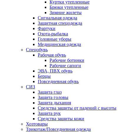
Куртки утепленные
Брюки утепленные
Зимние жилеты
Сигнальная одежда
Защитная спецодежда
Фартуки
Охота-рыбалка
Головные уборы
Медицинская одежда
Спецобувь
Рабочая обувь
Рабочие ботинки
Рабочие сапоги
ЭВА, ПВХ обувь
Берцы
Повседневная обувь
СИЗ
Защита глаз
Защита головы
Защита дыхания
Средства защиты от падений с высоты
Защита рук
Средства защиты кожи
Хозтовары
Трикотаж/Повседневная одежда