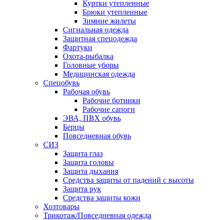
Куртки утепленные
Брюки утепленные
Зимние жилеты
Сигнальная одежда
Защитная спецодежда
Фартуки
Охота-рыбалка
Головные уборы
Медицинская одежда
Спецобувь
Рабочая обувь
Рабочие ботинки
Рабочие сапоги
ЭВА, ПВХ обувь
Берцы
Повседневная обувь
СИЗ
Защита глаз
Защита головы
Защита дыхания
Средства защиты от падений с высоты
Защита рук
Средства защиты кожи
Хозтовары
Трикотаж/Повседневная одежда