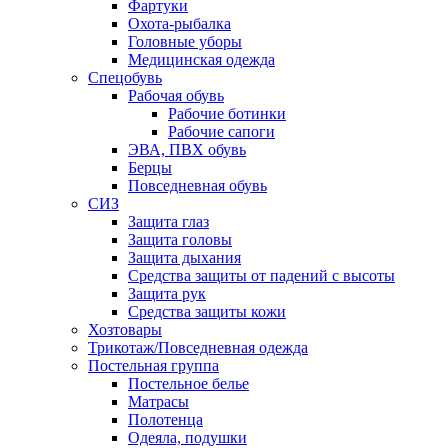
Фартуки
Охота-рыбалка
Головные уборы
Медицинская одежда
Спецобувь
Рабочая обувь
Рабочие ботинки
Рабочие сапоги
ЭВА, ПВХ обувь
Берцы
Повседневная обувь
СИЗ
Защита глаз
Защита головы
Защита дыхания
Средства защиты от падений с высоты
Защита рук
Средства защиты кожи
Хозтовары
Трикотаж/Повседневная одежда
Постельная группа
Постельное белье
Матрасы
Полотенца
Одеяла, подушки