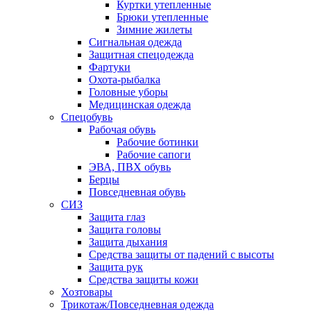
Куртки утепленные
Брюки утепленные
Зимние жилеты
Сигнальная одежда
Защитная спецодежда
Фартуки
Охота-рыбалка
Головные уборы
Медицинская одежда
Спецобувь
Рабочая обувь
Рабочие ботинки
Рабочие сапоги
ЭВА, ПВХ обувь
Берцы
Повседневная обувь
СИЗ
Защита глаз
Защита головы
Защита дыхания
Средства защиты от падений с высоты
Защита рук
Средства защиты кожи
Хозтовары
Трикотаж/Повседневная одежда