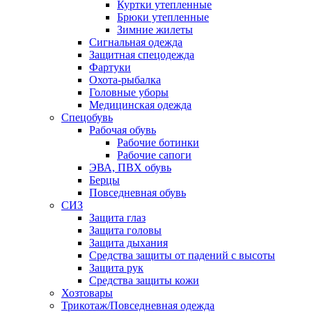
Куртки утепленные
Брюки утепленные
Зимние жилеты
Сигнальная одежда
Защитная спецодежда
Фартуки
Охота-рыбалка
Головные уборы
Медицинская одежда
Спецобувь
Рабочая обувь
Рабочие ботинки
Рабочие сапоги
ЭВА, ПВХ обувь
Берцы
Повседневная обувь
СИЗ
Защита глаз
Защита головы
Защита дыхания
Средства защиты от падений с высоты
Защита рук
Средства защиты кожи
Хозтовары
Трикотаж/Повседневная одежда