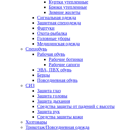
Куртки утепленные
Брюки утепленные
Зимние жилеты
Сигнальная одежда
Защитная спецодежда
Фартуки
Охота-рыбалка
Головные уборы
Медицинская одежда
Спецобувь
Рабочая обувь
Рабочие ботинки
Рабочие сапоги
ЭВА, ПВХ обувь
Берцы
Повседневная обувь
СИЗ
Защита глаз
Защита головы
Защита дыхания
Средства защиты от падений с высоты
Защита рук
Средства защиты кожи
Хозтовары
Трикотаж/Повседневная одежда