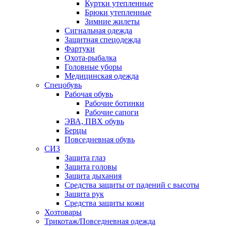
Куртки утепленные
Брюки утепленные
Зимние жилеты
Сигнальная одежда
Защитная спецодежда
Фартуки
Охота-рыбалка
Головные уборы
Медицинская одежда
Спецобувь
Рабочая обувь
Рабочие ботинки
Рабочие сапоги
ЭВА, ПВХ обувь
Берцы
Повседневная обувь
СИЗ
Защита глаз
Защита головы
Защита дыхания
Средства защиты от падений с высоты
Защита рук
Средства защиты кожи
Хозтовары
Трикотаж/Повседневная одежда